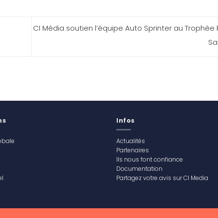
CI Média soutien l’équipe Auto Sprinter au Trophée
Sa
ns
Infos
obale
Actualités
Partenaires
Ils nous font confiance
Documentation
l
Partagez votre avis sur CI Media