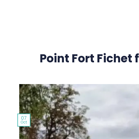
Passer
au
contenu
Point Fort Fichet
07
Oct