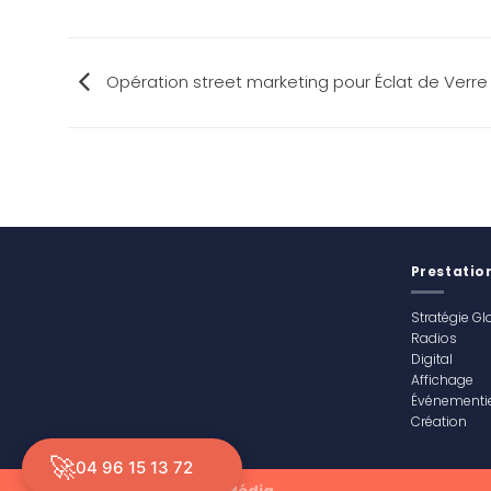
Opération street marketing pour Éclat de Verre
Prestatio
Stratégie Gl
Radios
Digital
Affichage
Événementie
Création
🚀
04 96 15 13 72