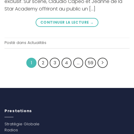
exclusif. Sur scène, Claudio Capéo et Jeanne de la
Star Academy offriront au public un […]
CONTINUER LA LECTURE
→
Posté dans
Actualités
1
2
3
4
…
59
Prestations
Stratégie Globale
Radios