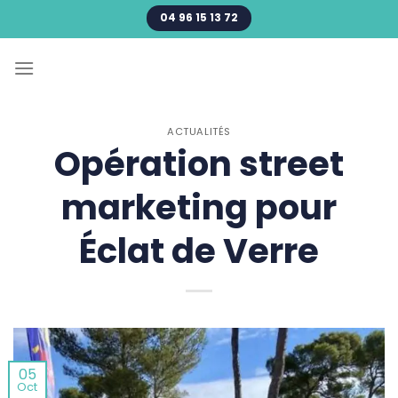
Passer
04 96 15 13 72
au
contenu
ACTUALITÉS
Opération street
marketing pour
Éclat de Verre
05
Oct