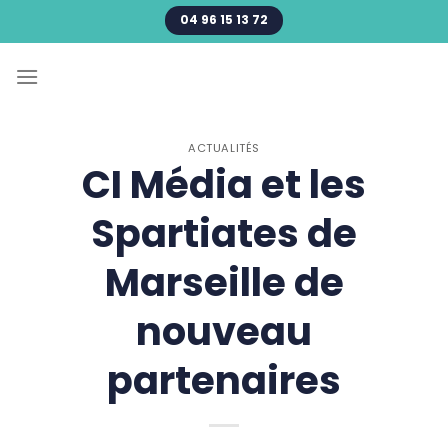
Passer
04 96 15 13 72
au
contenu
ACTUALITÉS
CI Média et les
Spartiates de
Marseille de
nouveau
partenaires