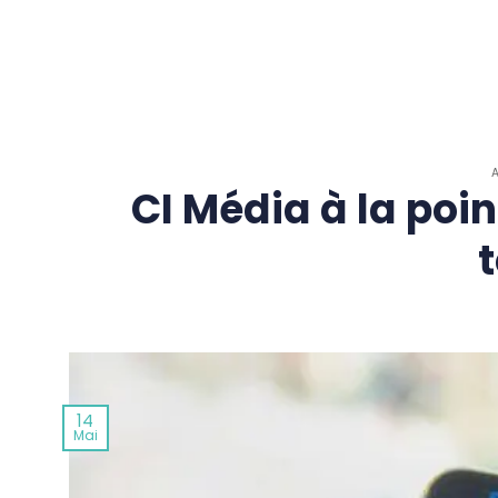
Passer
au
contenu
CI Média à la poin
t
14
Mai