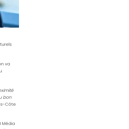
turels
on va
u
ximité
au bon
es-Côte
I Média