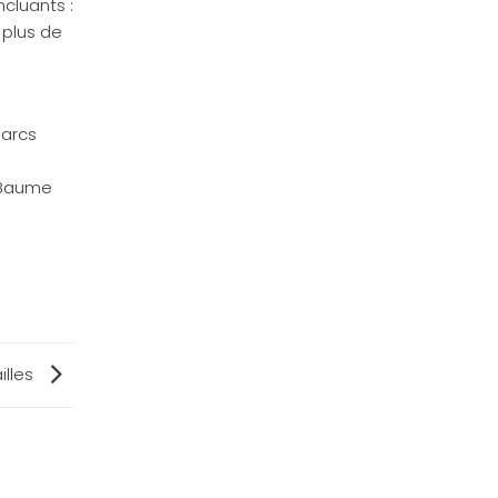
cluants :
 plus de
Parcs
e-Baume
illes