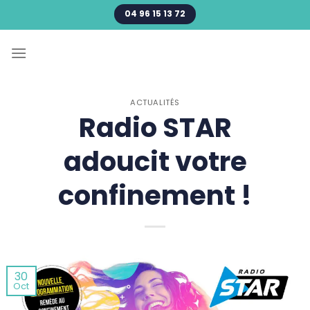
Passer
04 96 15 13 72
au
contenu
ACTUALITÉS
Radio STAR
adoucit votre
confinement !
30
Oct