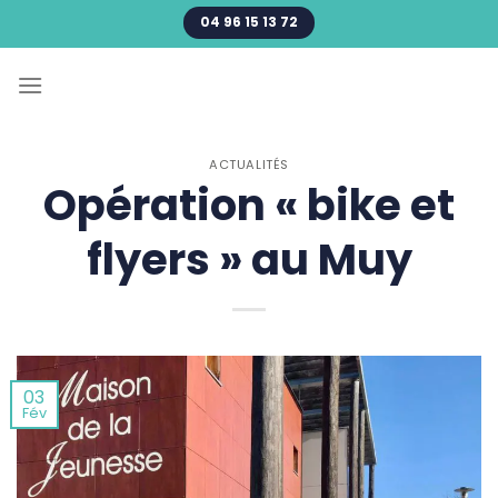
Passer
04 96 15 13 72
au
contenu
ACTUALITÉS
Opération « bike et
flyers » au Muy
03
Fév