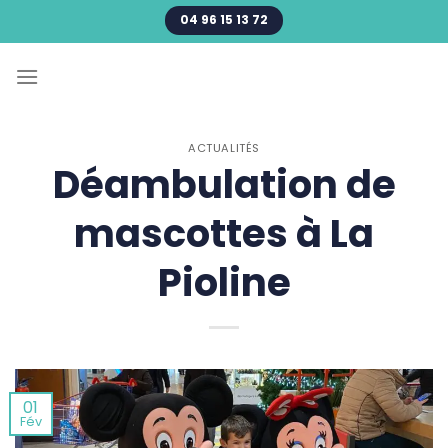
Passer
04 96 15 13 72
au
contenu
ACTUALITÉS
Déambulation de
mascottes à La
Pioline
01
Fév