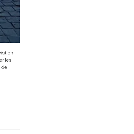
ciation
r les
s de
s