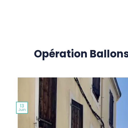
Passer
au
contenu
Opération Ballon
13
Juin