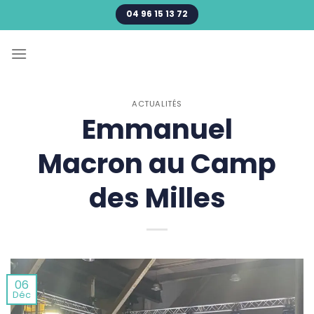
Passer
04 96 15 13 72
au
contenu
ACTUALITÉS
Emmanuel
Macron au Camp
des Milles
06
Déc