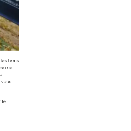
 les bons
ieu ce
au
s vous
 le