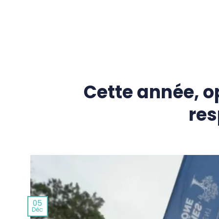
Passer
au
contenu
Cette année, o
res
05
Déc