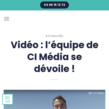
Passer
04 96 15 13 72
au
contenu
ACTUALITÉS
Vidéo : l’équipe de
CI Média se
dévoile !
20
Juil