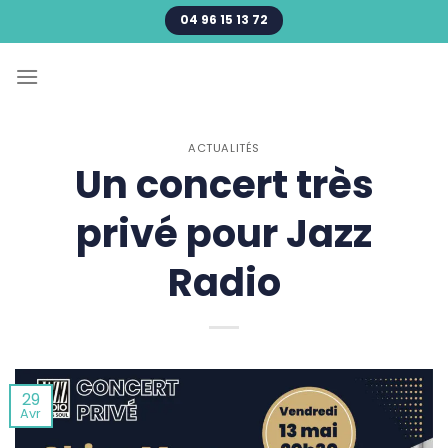
Passer
04 96 15 13 72
au
contenu
ACTUALITÉS
Un concert très
privé pour Jazz
Radio
29
Avr