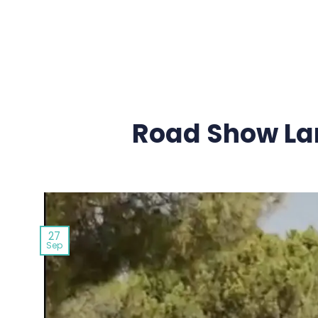
Passer
au
contenu
Road Show Lan
27
Sep