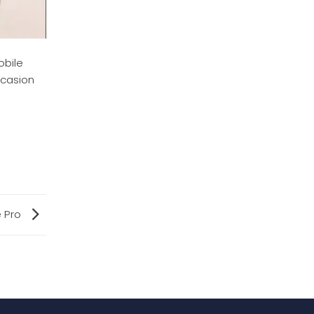
obile
ccasion
e Pro