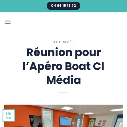
Passer
04 96 15 13 72
au
contenu
ACTUALITÉS
Réunion pour
l’Apéro Boat CI
Média
08
Avr