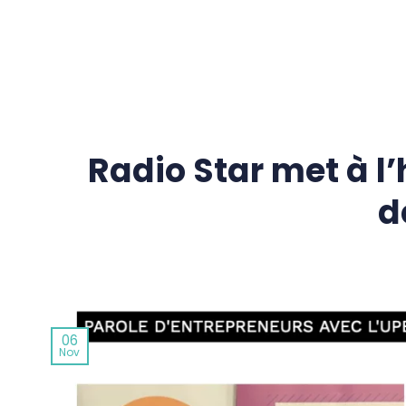
Passer
au
contenu
Radio Star met à l
d
06
Nov