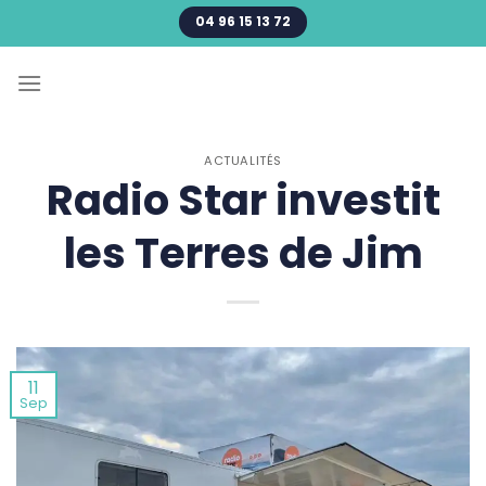
Passer
04 96 15 13 72
au
contenu
ACTUALITÉS
Radio Star investit
les Terres de Jim
11
Sep