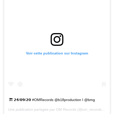
Voir cette publication sur Instagram
🔙 𝟮𝟰/𝟬𝟵/𝟮𝟬 #OMRecords @b18production I @bmg
Une publication partagée par
OM Records
(@om_records) le
25 