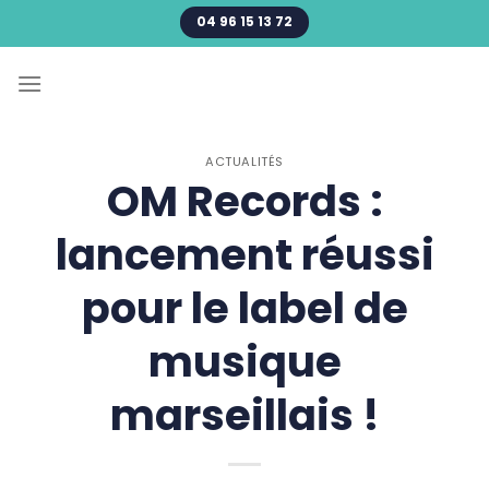
Passer
04 96 15 13 72
au
contenu
ACTUALITÉS
OM Records :
lancement réussi
pour le label de
musique
marseillais !