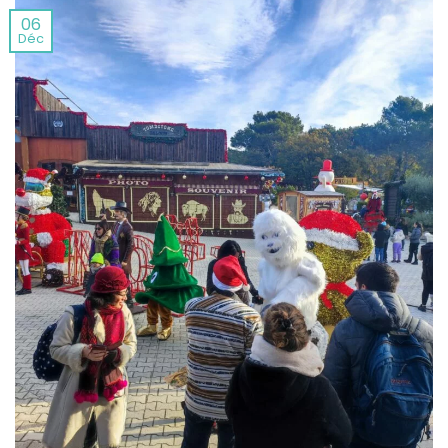
06
Déc