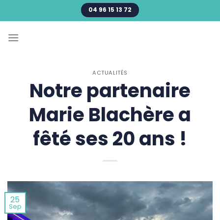
Passer
04 96 15 13 72
au
contenu
ACTUALITÉS
Notre partenaire
Marie Blachère a
fêté ses 20 ans !
25
Sep