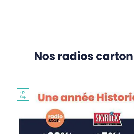
Passer
au
contenu
Nos radios carton
02
Sep