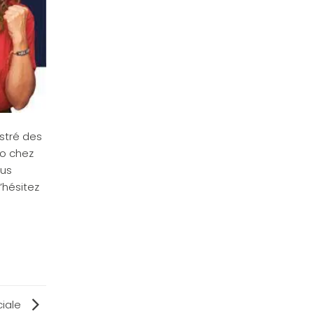
istré des
io chez
ous
’hésitez
ciale