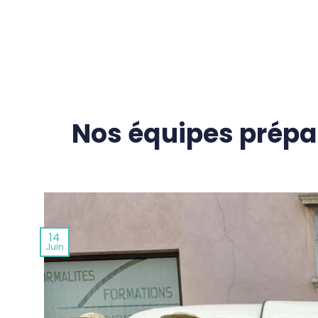
Passer
au
contenu
Nos équipes prépar
14
Juin