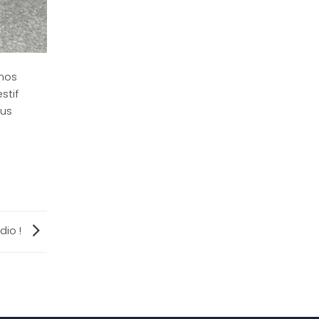
 nos
stif
lus
dio !