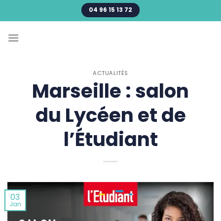
Passer
04 96 15 13 72
au
contenu
ACTUALITÉS
Marseille : salon
du Lycéen et de
l’Étudiant
03
Jan