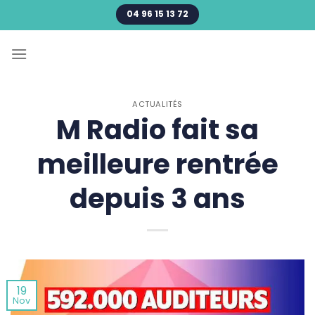
Passer
04 96 15 13 72
au
contenu
ACTUALITÉS
M Radio fait sa
meilleure rentrée
depuis 3 ans
19
Nov