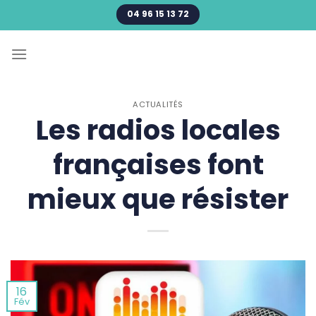
Passer
04 96 15 13 72
au
contenu
ACTUALITÉS
Les radios locales
françaises font
mieux que résister
16
Fév