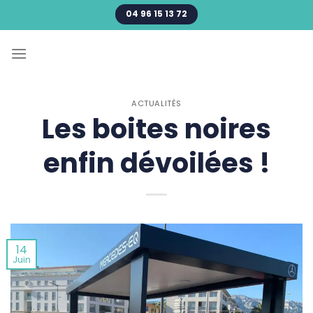
Passer
04 96 15 13 72
au
contenu
ACTUALITÉS
Les boites noires
enfin dévoilées !
14
Juin