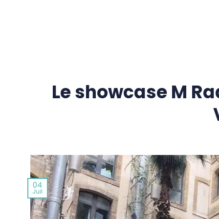
Passer
au
contenu
Le showcase M Ra
04
Juil