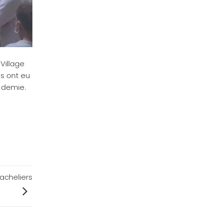
Village
es ont eu
 demie.
acheliers