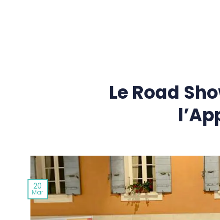
Passer
au
contenu
Le Road Sho
l’Ap
20
Mar