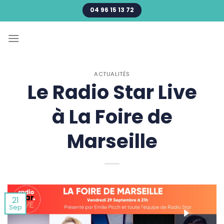
Passer
04 96 15 13 72
au
contenu
ACTUALITÉS
Le Radio Star Live
à La Foire de
Marseille
21
Sep