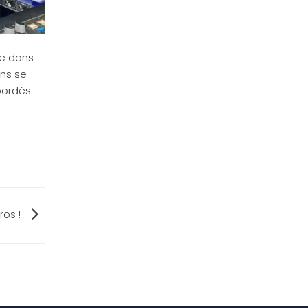
te dans
ens se
bordés
ros !