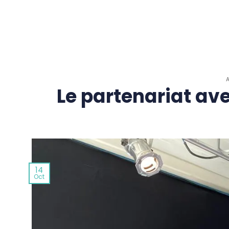
Passer
au
contenu
Le partenariat ave
14
Oct