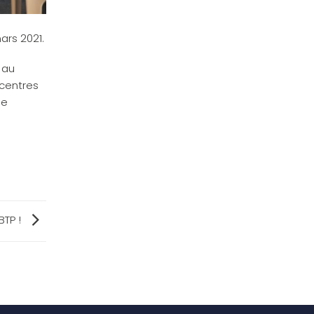
ars 2021.
 au
 centres
de
BTP !