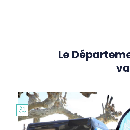
Passer
au
contenu
Le Départemen
va
24
Mar