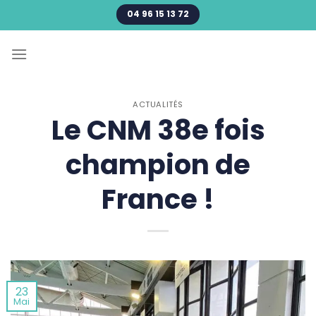
Passer
04 96 15 13 72
au
contenu
ACTUALITÉS
Le CNM 38e fois
champion de
France !
23
Mai