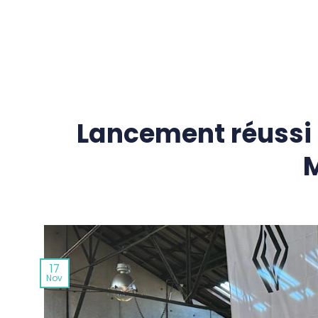
Passer
au
contenu
Lancement réussi p
M
17
Nov