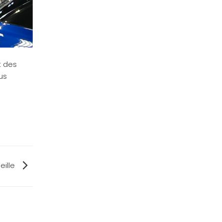
t des
us
eille