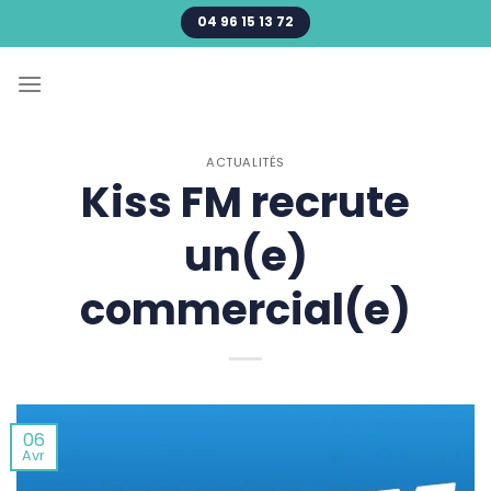
Passer
04 96 15 13 72
au
contenu
ACTUALITÉS
Kiss FM recrute
un(e)
commercial(e)
06
Avr