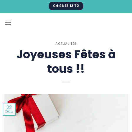
Passer
04 96 15 13 72
au
contenu
ACTUALITÉS
Joyeuses Fêtes à
tous !!
22
Déc