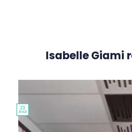
Passer
au
contenu
Isabelle Giami r
23
Août