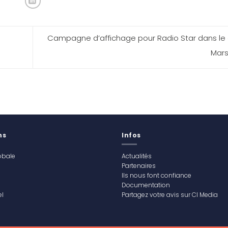
Campagne d’affichage pour Radio Star dans le
Mars
ns
Infos
obale
Actualités
Partenaires
Ils nous font confiance
Documentation
l
Partagez votre avis sur CI Media