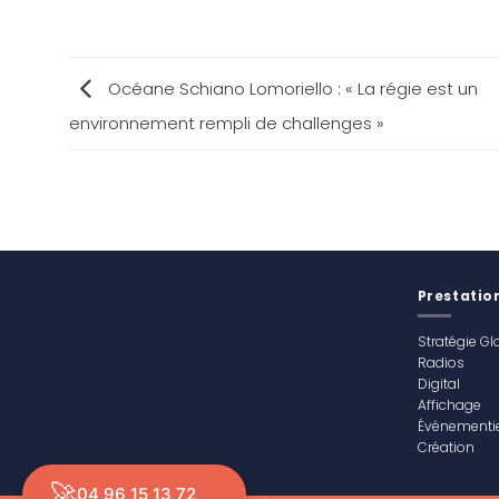
Océane Schiano Lomoriello : « La régie est un
environnement rempli de challenges »
Prestatio
Stratégie Gl
Radios
Digital
Affichage
Événementie
Création
🚀
04 96 15 13 72