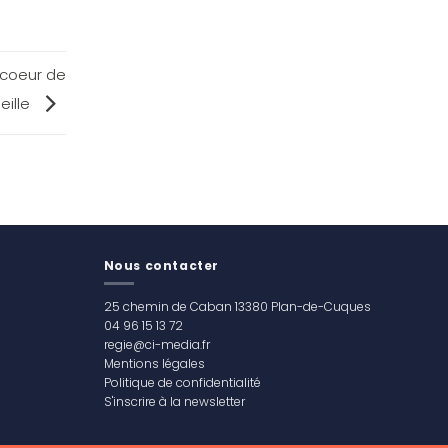
 coeur de
eille
Nous contacter
25 chemin de Caban 13380 Plan-de-Cuques
04 96 15 13 72
regie@ci-media.fr
Mentions légales
Politique de confidentialité
S'inscrire à la newsletter