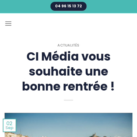
Passer
04 96 15 13 72
au
contenu
ACTUALITÉS
CI Média vous
souhaite une
bonne rentrée !
02
Sep