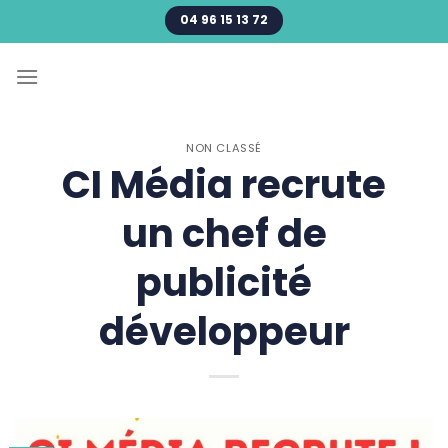
Passer
04 96 15 13 72
au
contenu
NON CLASSÉ
CI Média recrute
un chef de
publicité
développeur