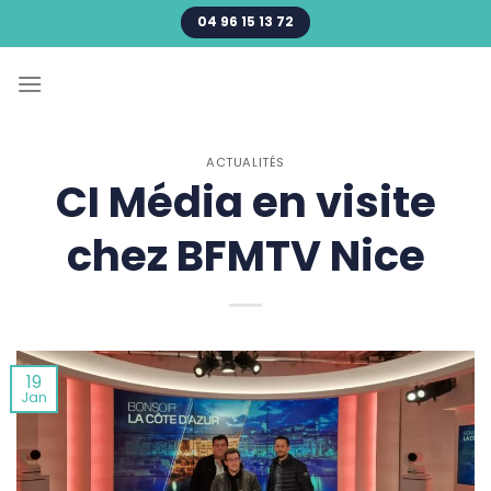
Passer
04 96 15 13 72
au
contenu
ACTUALITÉS
CI Média en visite
chez BFMTV Nice
19
Jan