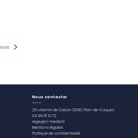
teurs
Nous contacter
25 chemin de Caban 13380 Plan-de-Cuques
04 96 15 13 72
regie@ci-media.fr
Mentions légales
Politique de confidentialité