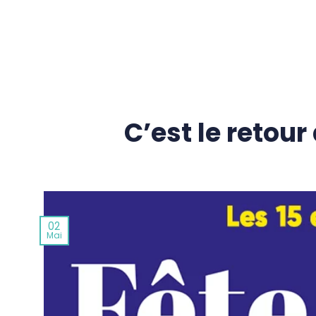
Passer
au
contenu
C’est le retour 
02
Mai