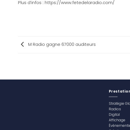
Plus d’infos : https://www.fetedelaradio.com/
M Radio gagne 67000 auditeurs
Prestatio
Stratégie Gl
Radios
Digital
Affichage
Événementie