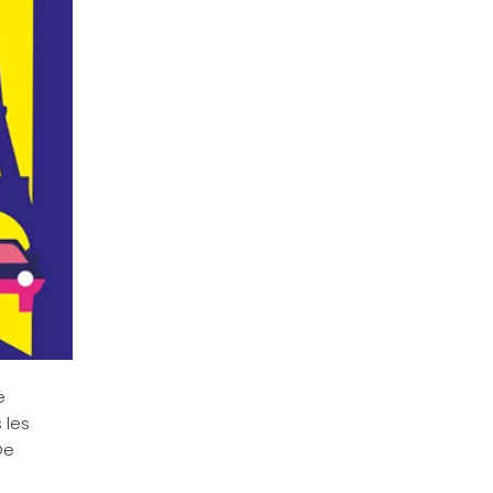
e
 les
De