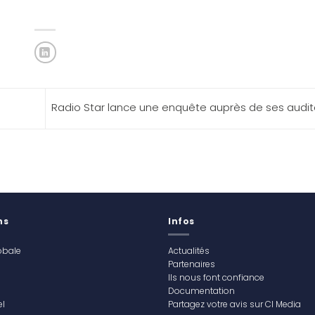
Radio Star lance une enquête auprès de ses audi
ns
Infos
obale
Actualités
Partenaires
Ils nous font confiance
Documentation
l
Partagez votre avis sur CI Media