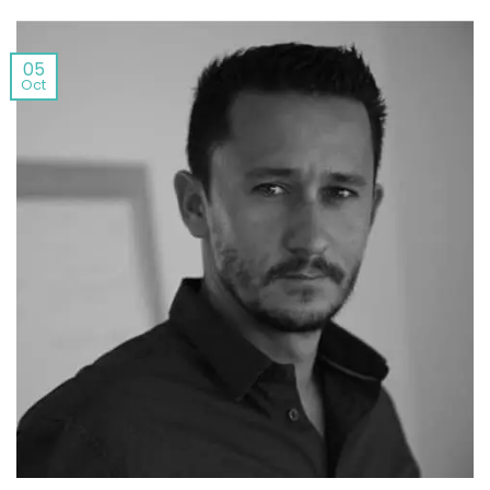
05
Oct