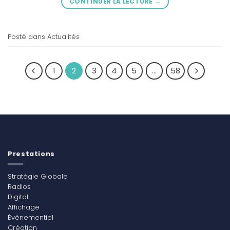
CONTINUER LA LECTURE
→
Posté dans
Actualités
1
2
3
4
5
…
58
Prestations
Stratégie Globale
Radios
Digital
Affichage
Événementiel
Création