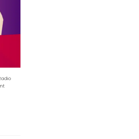
Radio
ent