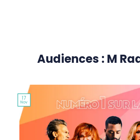
Passer
au
contenu
Audiences : M Radi
17
Nov