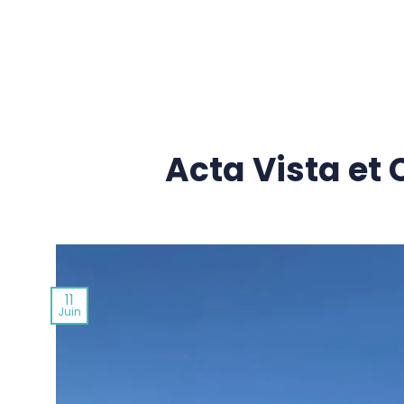
Passer
au
contenu
Acta Vista et 
11
Juin