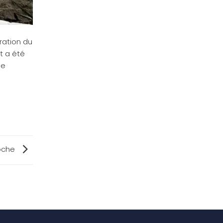
ration du
t a été
de
roche