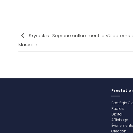
Skyrock et Soprano enflamment le Vélodrome 
Marseille
Prestatio
Stratégie Gl
Radios
Digital
Affichage
Événementie
Création