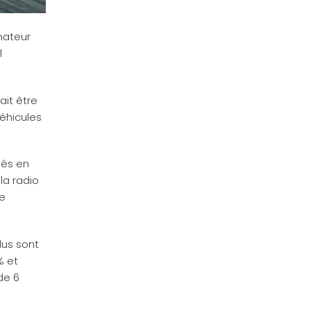
inateur
l
ait être
éhicules
pés en
la radio
ie
lus sont
% et
de 6