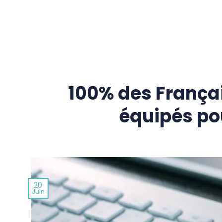
Passer
au
contenu
100% des Françai
équipés pou
20
Juin