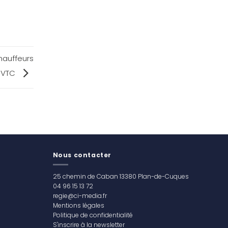
hauffeurs
VTC
Nous contacter
25 chemin de Caban 13380 Plan-de-Cuques
04 96 15 13 72
regie@ci-media.fr
Mentions légales
Politique de confidentialité
S'inscrire à la newsletter