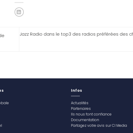
Jazz Radio dans le top3 des radios préférées des c
de
ns
Infos
obale
Actualités
Partenaires
Ils nous font confiance
Documentation
l
Partagez votre avis sur CI Media