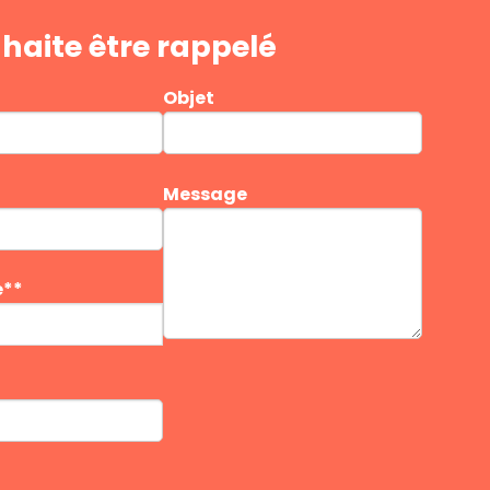
haite être rappelé
Objet
Message
e**