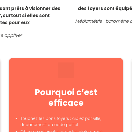
sont prêts à visionner des
des foyers sont équip
V,
surtout si elles sont
Médiamétrie- baromètre 
tes pour eux
e appflyer
Pourquoi c’est
efficace
Touchez les bons foyers : ciblez par ville,
département ou code postal
Diffusez sur les plus grandes plateformes :