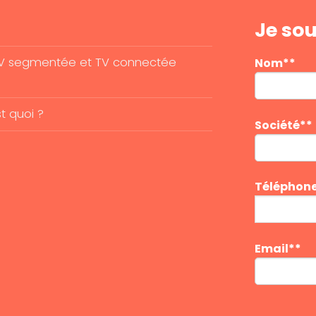
Je sou
e, TV segmentée et TV connectée
Nom**
t quoi ?
Société**
Téléphon
Email**