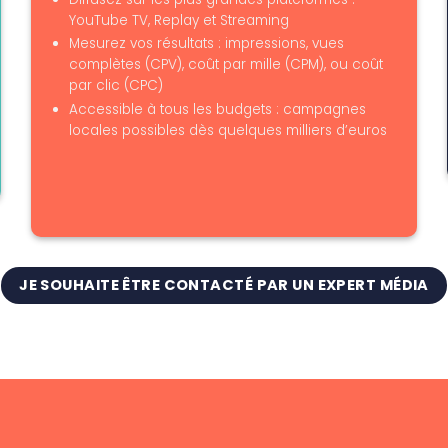
YouTube TV, Replay et Streaming
Mesurez vos résultats : impressions, vues
complètes (CPV), coût par mille (CPM), ou coût
par clic (CPC)
Accessible à tous les budgets : campagnes
locales possibles dès quelques milliers d’euros
JE SOUHAITE ÊTRE CONTACTÉ PAR UN EXPERT MÉDIA