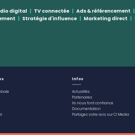
io digital
|
TV connectée
|
Ads & référencement
|
ement
|
Stratégie d'influence
|
Marketing direct
|
ns
Infos
obale
Actualités
Partenaires
Ils nous font confiance
Documentation
l
Partagez votre avis sur CI Media