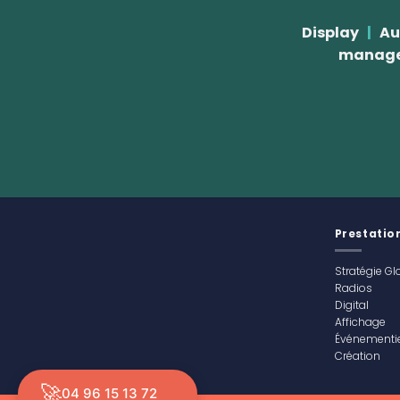
Display
|
Aud
manag
Prestatio
Stratégie Gl
Radios
Digital
Affichage
Événementie
Création
🚀
04 96 15 13 72