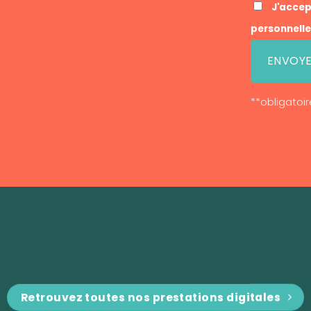
J'accep
personnelles
**obligatoir
Retrouvez toutes nos prestations digitales