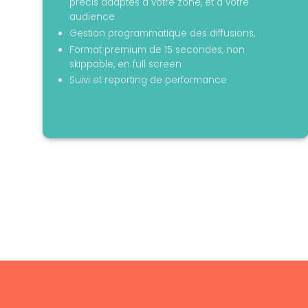
précis adaptés à votre zone, et à votre
audience
Gestion programmatique des diffusions,
Format premium de 15 secondes, non
skippable, en full screen
Suivi et reporting de performance