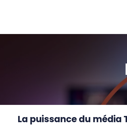
Passer
au
contenu
La puissance du média TV