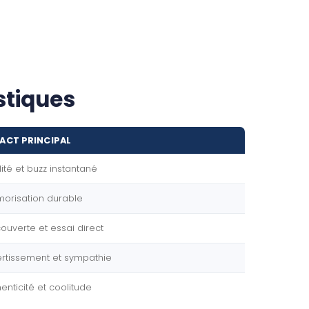
stiques
ACT PRINCIPAL
lité et buzz instantané
orisation durable
ouverte et essai direct
ertissement et sympathie
enticité et coolitude