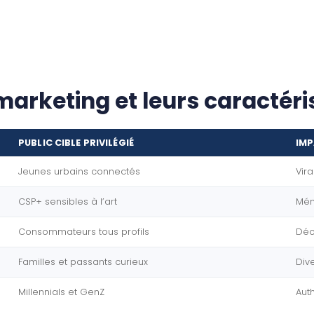
marketing et leurs caractéri
PUBLIC CIBLE PRIVILÉGIÉ
IMP
Jeunes urbains connectés
Vira
CSP+ sensibles à l’art
Mém
Consommateurs tous profils
Déc
Familles et passants curieux
Div
Millennials et GenZ
Auth