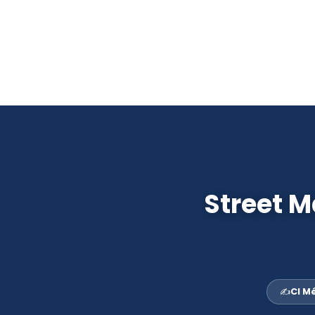
Passer
au
contenu
Street M
✍️
CI M