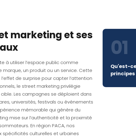
et marketing et ses
01
taux
te à utiliser l’espace public comme
Qu'est-ce
marque, un produit ou un service. Cette
principe
et l’effet de surprise pour capter l’attention
nels, le street marketing privilégie
ic cible. Les campagnes se déploient dans
ares, universités, festivals ou événements
e expérience mémorable qui génère du
ng mise sur l’authenticité et la proximité
onsommateurs. En région PACA, nos
pécificités culturelles et urbaines