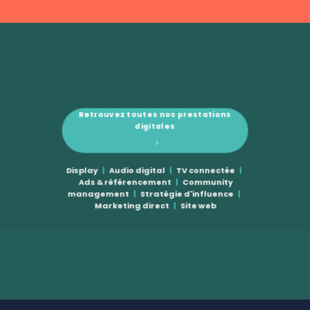
Retrouvez toutes nos prestations
digitales
Display
|
Audio digital
|
TV connectée
|
Ads & référencement
|
Community
management
|
Stratégie d'influence
|
Marketing direct
|
Site web