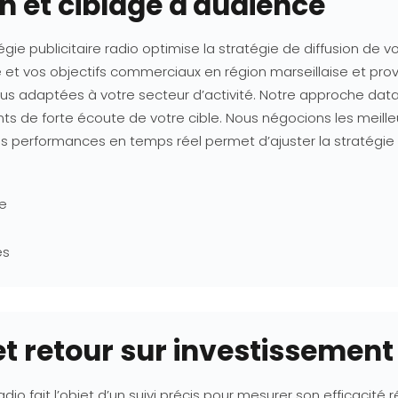
on et ciblage d'audience
égie publicitaire radio optimise la stratégie de diffusion de
ble et vos objectifs commerciaux en région marseillaise et pr
s adaptées à votre secteur d’activité. Notre approche data-
ts de forte écoute de votre cible. Nous négocions les meilleu
des performances en temps réel permet d’ajuster la stratégie
le
es
et retour sur investissement
 fait l’objet d’un suivi précis pour mesurer son efficacité rée