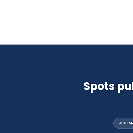
Passer
au
contenu
Spots pu
✍️
CI M