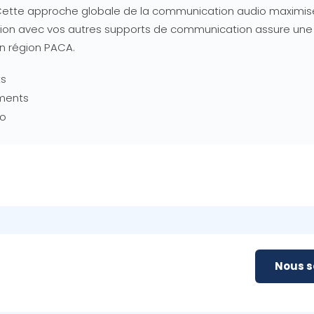
Cette approche globale de la communication audio maximise l
gration avec vos autres supports de communication assure 
n région PACA.
ts
ements
io
Nous 